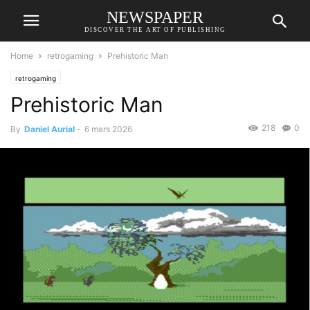
NEWSPAPER
DISCOVER THE ART OF PUBLISHING
Home
retrogaming
Prehistoric Man
retrogaming
Prehistoric Man
218
0
By
Daniel Aurial
-
6 mars 2026