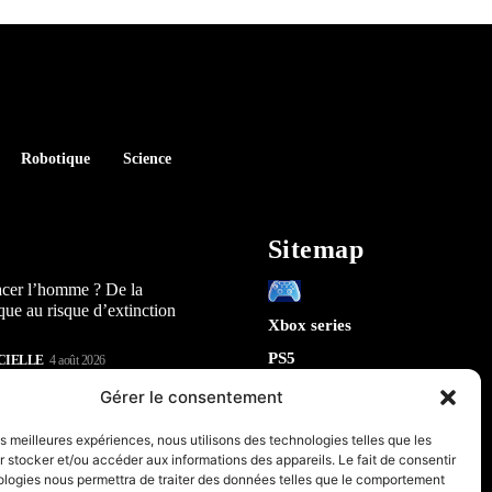
Robotique
Science
Sitemap
acer l’homme ? De la
que au risque d’extinction
Xbox series
PS5
CIELLE
4 août 2026
Switch
lay : 5 révélations sur la
Gérer le consentement
n) qui arrive en 2026
Tech
les meilleures expériences, nous utilisons des technologies telles que les
IA
 stocker et/ou accéder aux informations des appareils. Le fait de consentir
te la sécurité de Chrome : 5
Robotique
ologies nous permettra de traiter des données telles que le comportement