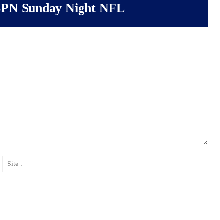
PN Sunday Night NFL
ail
Site
: