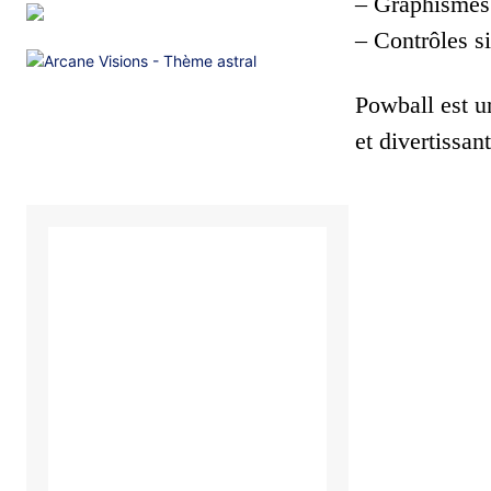
– Graphismes 
– Contrôles si
Powball est u
et divertissan