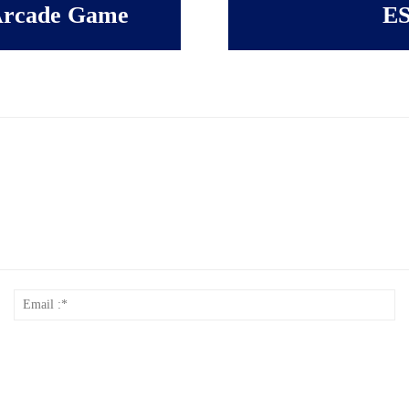
 Arcade Game
ES
Nom
Em
*
:*