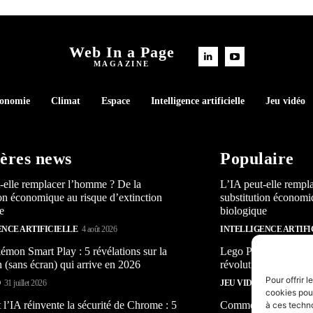
Web In a Page
MAGAZINE
conomie
Climat
Espace
Intelligence artificielle
Jeu vidéo
ères news
Populaire
-elle remplacer l’homme ? De la
L’IA peut-elle rempl
ion économique au risque d’extinction
substitution économi
e
biologique
ENCE ARTIFICIELLE
4 août 2026
INTELLIGENCE ARTIFI
mon Smart Play : 5 révélations sur la
Lego Pokémon Smart P
n (sans écran) qui arrive en 2026
révolution (sans écra
Pour offrir 
O
31 juillet 2026
JEU VIDÉO
31 juillet 2026
cookies pour
’IA réinvente la sécurité de Chrome : 5
Comment l’IA réinven
à ces techn