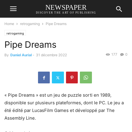
NEWSPAPER
DISCOVER THE ART OF PUBLISHING
Home
retrogaming
Pipe Dreams
retrogaming
Pipe Dreams
177
0
By
Daniel Aurial
-
31 décembre 2022
« Pipe Dreams » est un jeu de puzzle sorti en 1989,
disponible sur plusieurs plateformes, dont le PC. Le jeu a
été édité par LucasFilm Games et développé par The
Assembly Line.