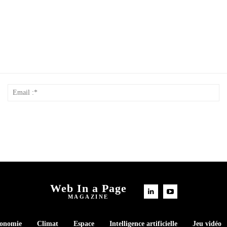
Nom
Em
*
:*
Web In a Page
MAGAZINE
conomie
Climat
Espace
Intelligence artificielle
Jeu vidéo