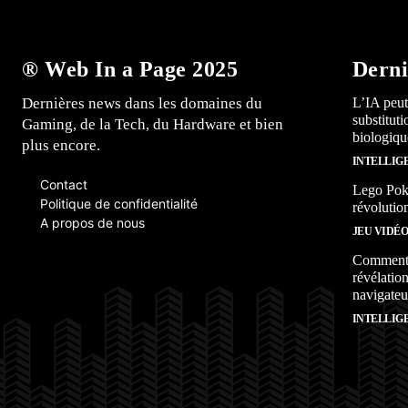
® Web In a Page 2025
Derni
Dernières news dans les domaines du
L’IA peut
substitut
Gaming, de la Tech, du Hardware et bien
biologiqu
plus encore.
INTELLIG
Contact
Lego Poké
Politique de confidentialité
révolutio
A propos de nous
JEU VIDÉ
Comment l
révélation
navigateu
INTELLIG