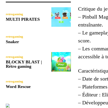
Critique du je
retrogaming
– Pinball Mag
MULTI PIRATES
entraînante.
– Le gameplay 
retrogaming
score.
Snaker
– Les command
accessible à t
retrogaming
BLOCKY BLAST |
Rétro gaming
Caractéristiqu
– Date de sort
retrogaming
– Plateforme
Word Rescue
– Éditeur : El
– Développeur