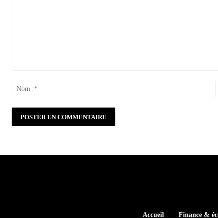
Commenter
:
:
Accueil
Finance & é