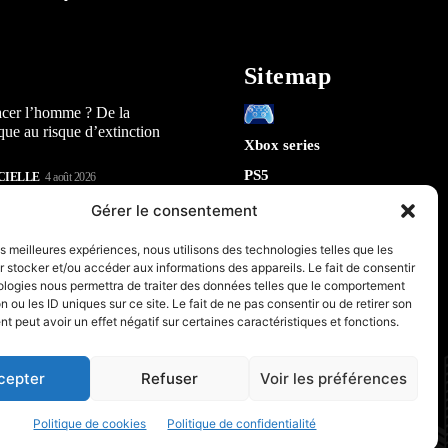
Sitemap
acer l’homme ? De la
que au risque d’extinction
Xbox series
PS5
CIELLE
4 août 2026
Switch
lay : 5 révélations sur la
Gérer le consentement
n) qui arrive en 2026
Tech
les meilleures expériences, nous utilisons des technologies telles que les
IA
 stocker et/ou accéder aux informations des appareils. Le fait de consentir
te la sécurité de Chrome : 5
Robotique
ologies nous permettra de traiter des données telles que le comportement
tes sur le futur de votre
n ou les ID uniques sur ce site. Le fait de ne pas consentir ou de retirer son
Espace
 peut avoir un effet négatif sur certaines caractéristiques et fonctions.
retrogaming
CIELLE
31 juillet 2026
PC & Composants Gaming
cepter
Refuser
Voir les préférences
Politique de cookies
Politique de confidentialité