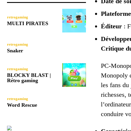
Date de sor
Plateforme
retrogaming
MULTI PIRATES
Éditeur
: F
Développe
retrogaming
Critique 
Snaker
PC-Monopoly
retrogaming
Monopoly d
BLOCKY BLAST |
Rétro gaming
les fans du
richesses, 
retrogaming
l’ordinateu
Word Rescue
conduire vos