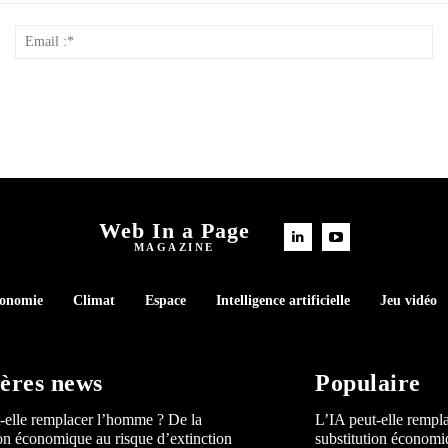
Nom
Em
*
:*
Web In a Page
MAGAZINE
conomie
Climat
Espace
Intelligence artificielle
Jeu vidéo
ères news
Populaire
-elle remplacer l’homme ? De la
L’IA peut-elle rempl
ion économique au risque d’extinction
substitution économi