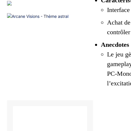
Caractéris
Interface
Achat de 
contrôler
Anecdotes
Le jeu gè
gameplay 
PC-Monopo
l’excitat