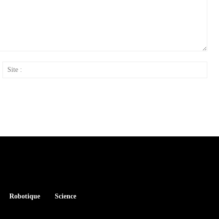
ail
Site
:
Robotique
Science