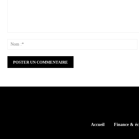
Commenter
:
:
Accueil
Finance & é