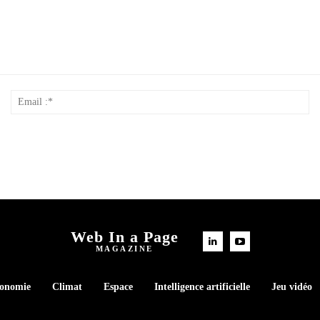
Nom
Em
*
:*
Web In a Page
MAGAZINE
conomie
Climat
Espace
Intelligence artificielle
Jeu vidéo