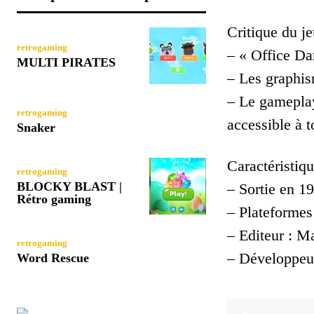
Critique du je
retrogaming
– « Office Dar
MULTI PIRATES
– Les graphis
– Le gameplay 
retrogaming
accessible à t
Snaker
Caractéristiqu
retrogaming
BLOCKY BLAST |
– Sortie en 1
Rétro gaming
– Plateforme
– Editeur : Ma
retrogaming
– Développeur
Word Rescue