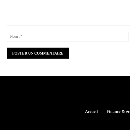
Commenter
:
:
Accueil
Finance & é