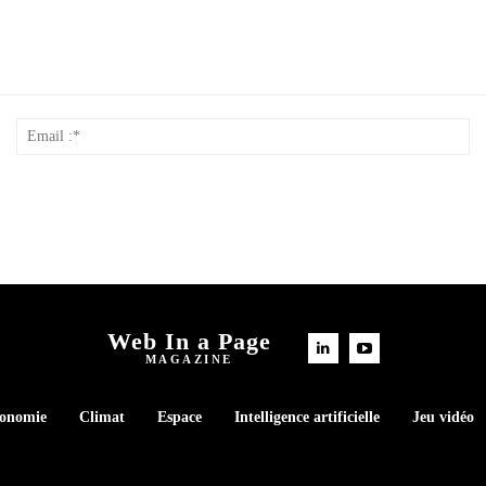
Nom
Em
*
:*
Web In a Page
MAGAZINE
conomie
Climat
Espace
Intelligence artificielle
Jeu vidéo