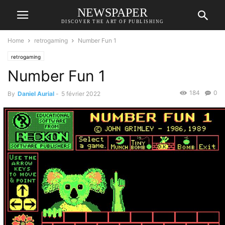
NEWSPAPER
DISCOVER THE ART OF PUBLISHING
Home
retrogaming
Number Fun 1
retrogaming
Number Fun 1
184
0
By
Daniel Aurial
-
5 février 2022