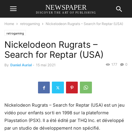
NEWSPAPER
DISCOVER THE ART OF PUBLISHING
Home
retrogaming
Nickelodeon Rugrats – Search for Reptar (USA)
retrogaming
Nickelodeon Rugrats –
Search for Reptar (USA)
177
0
By
Daniel Aurial
-
15 mai 2021
Nickelodeon Rugrats – Search for Reptar (USA) est un jeu
vidéo pour enfants sorti en 1998 sur la plateforme
Playstation (PSX). Il a été édité par THQ Inc. et développé
par un studio de développement non spécifié.