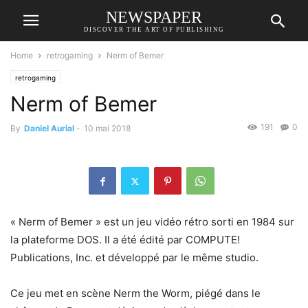
NEWSPAPER
DISCOVER THE ART OF PUBLISHING
Home
retrogaming
Nerm of Bemer
retrogaming
Nerm of Bemer
191
0
By
Daniel Aurial
-
10 mai 2018
« Nerm of Bemer » est un jeu vidéo rétro sorti en 1984 sur
la plateforme DOS. Il a été édité par COMPUTE!
Publications, Inc. et développé par le même studio.
Ce jeu met en scène Nerm the Worm, piégé dans le