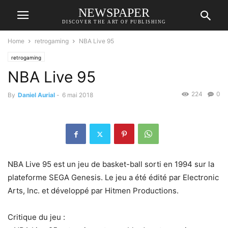
NEWSPAPER
DISCOVER THE ART OF PUBLISHING
Home
retrogaming
NBA Live 95
retrogaming
NBA Live 95
224
0
By
Daniel Aurial
-
6 mai 2018
NBA Live 95 est un jeu de basket-ball sorti en 1994 sur la
plateforme SEGA Genesis. Le jeu a été édité par Electronic
Arts, Inc. et développé par Hitmen Productions.
Critique du jeu :