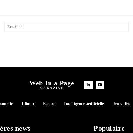
Nom
Em
*
:*
Web In a Page
MAGAZINE
conomie
Climat
Espace
Intelligence artificielle
Jeu vidéo
ères news
Populaire