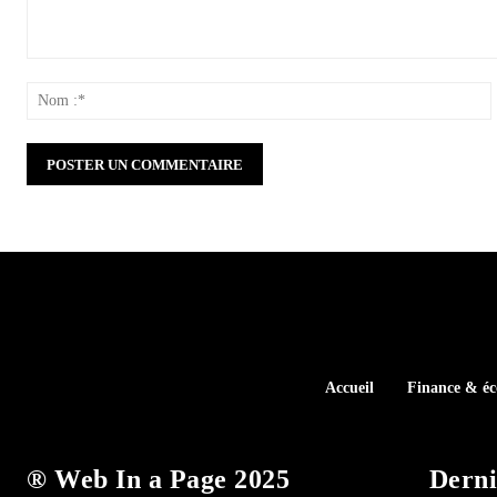
Commenter
:
:
Accueil
Finance & é
® Web In a Page 2025
Derni