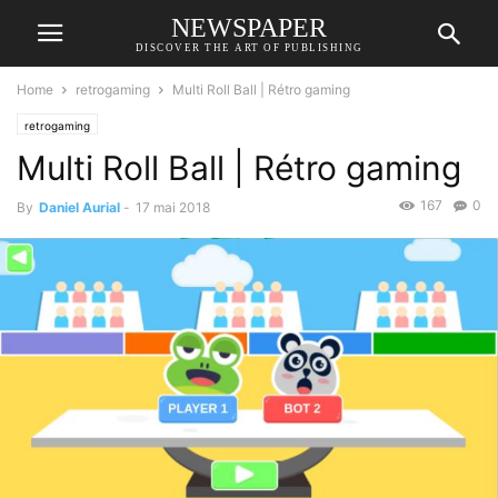
NEWSPAPER
DISCOVER THE ART OF PUBLISHING
Home
retrogaming
Multi Roll Ball | Rétro gaming
retrogaming
Multi Roll Ball | Rétro gaming
167
0
By
Daniel Aurial
-
17 mai 2018