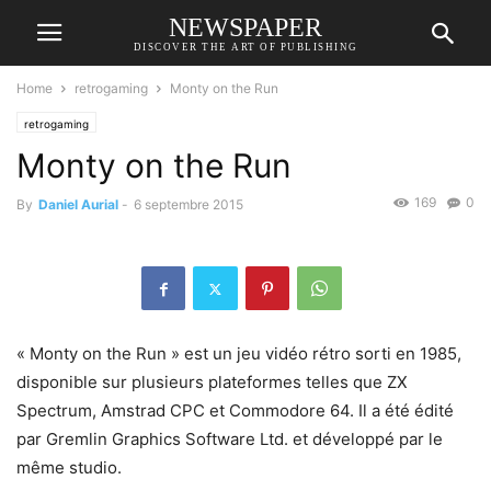
NEWSPAPER
DISCOVER THE ART OF PUBLISHING
Home
retrogaming
Monty on the Run
retrogaming
Monty on the Run
169
0
By
Daniel Aurial
-
6 septembre 2015
« Monty on the Run » est un jeu vidéo rétro sorti en 1985,
disponible sur plusieurs plateformes telles que ZX
Spectrum, Amstrad CPC et Commodore 64. Il a été édité
par Gremlin Graphics Software Ltd. et développé par le
même studio.