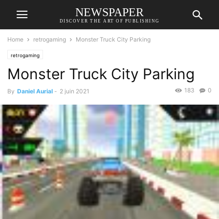
NEWSPAPER
DISCOVER THE ART OF PUBLISHING
Home
retrogaming
Monster Truck City Parking
retrogaming
Monster Truck City Parking
183
0
By
Daniel Aurial
-
2 juin 2021