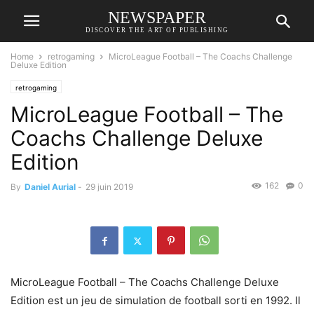
NEWSPAPER
DISCOVER THE ART OF PUBLISHING
Home
retrogaming
MicroLeague Football – The Coachs Challenge
Deluxe Edition
retrogaming
MicroLeague Football – The
Coachs Challenge Deluxe
Edition
162
0
By
Daniel Aurial
-
29 juin 2019
MicroLeague Football – The Coachs Challenge Deluxe
Edition est un jeu de simulation de football sorti en 1992. Il