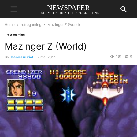
NEWSPAPER
DISCOVER THE ART OF PUBLISHING
Home
retrogaming
Mazinger Z (World)
retrogaming
Mazinger Z (World)
191
0
By
Daniel Aurial
-
7 mai 2022