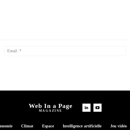
Nom
Em
*
:*
Web In a Page
MAGAZINE
conomie
Climat
Espace
Intelligence artificielle
Jeu vidéo