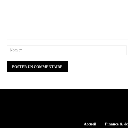
Commenter
:
:
Accueil
Finance & é