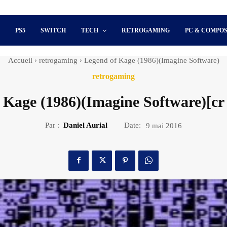
S
PS5
SWITCH
TECH
RETROGAMING
PC & COMPO
Accueil
retrogaming
Legend of Kage (1986)(Imagine Software)
retrogaming
 Kage (1986)(Imagine Software)[cr
Par :
Daniel Aurial
Date:
9 mai 2016