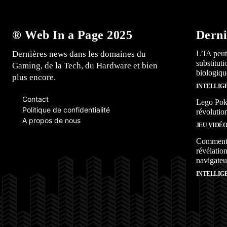
® Web In a Page 2025
Derni
Dernières news dans les domaines du
L’IA peut
substitut
Gaming, de la Tech, du Hardware et bien
biologiqu
plus encore.
INTELLIG
Contact
Lego Poké
Politique de confidentialité
révolutio
A propos de nous
JEU VIDÉ
Comment l
révélation
navigateu
INTELLIG