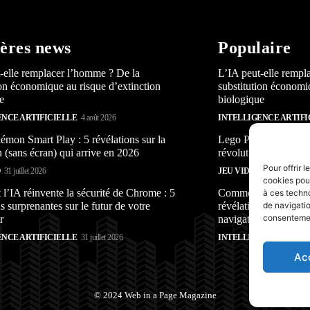
ères news
Populaire
-elle remplacer l’homme ? De la
L’IA peut-elle rempl
ion économique au risque d’extinction
substitution économi
e
biologique
ENCE ARTIFICIELLE
4 août 2026
INTELLIGENCE ARTIFI
mon Smart Play : 5 révélations sur la
Lego Pokémon Smart P
n (sans écran) qui arrive en 2026
révolution (sans écra
Pour offrir 
O
31 juillet 2026
JEU VIDÉO
31 juillet 2026
cookies pour
’IA réinvente la sécurité de Chrome : 5
Comment l’IA réinven
à ces techn
s surprenantes sur le futur de votre
révélations surprenan
de navigatio
consentement
r
navigateur
ENCE ARTIFICIELLE
31 juillet 2026
INTELLIGENCE ARTIFI
Ac
© 2024 Web in a Page Magazine