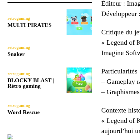
Éditeur : Ima
Développeur 
retrogaming
MULTI PIRATES
Critique du je
« Legend of K
retrogaming
Imagine Softw
Snaker
Particularités 
retrogaming
BLOCKY BLAST |
– Gameplay r
Rétro gaming
– Graphismes 
retrogaming
Contexte histo
Word Rescue
« Legend of K
aujourd’hui u