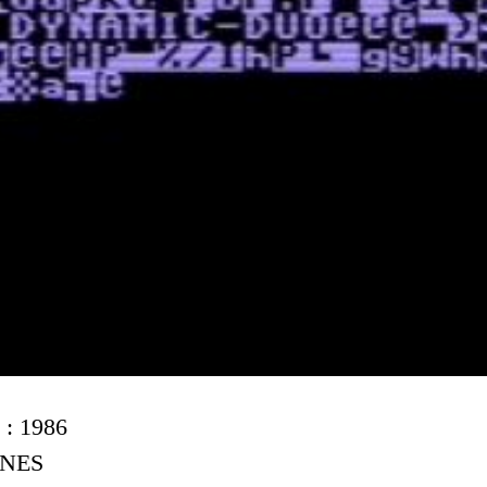
 : 1986
: NES