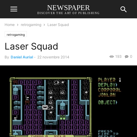
NEWSPAPER
DISCOVER THE ART OF PUBLISHING
Home
retrogaming
Laser Squad
retrogaming
Laser Squad
193
0
By
Daniel Aurial
-
22 novembre 2014