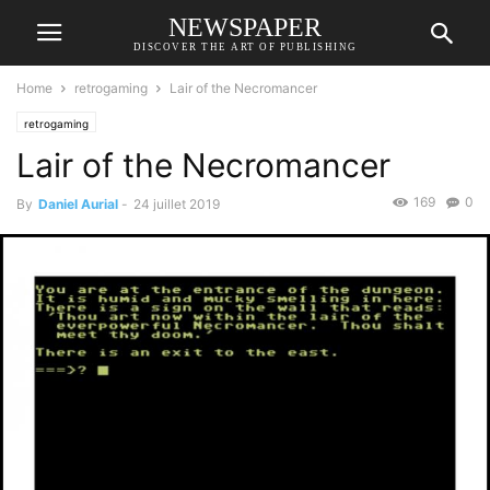
NEWSPAPER
DISCOVER THE ART OF PUBLISHING
Home
retrogaming
Lair of the Necromancer
retrogaming
Lair of the Necromancer
169
0
By
Daniel Aurial
-
24 juillet 2019