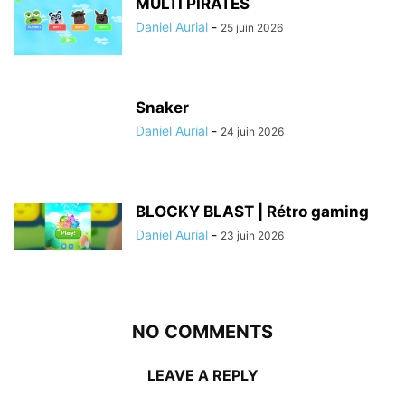
MULTI PIRATES
Daniel Aurial
-
25 juin 2026
Snaker
Daniel Aurial
-
24 juin 2026
BLOCKY BLAST | Rétro gaming
Daniel Aurial
-
23 juin 2026
NO COMMENTS
LEAVE A REPLY