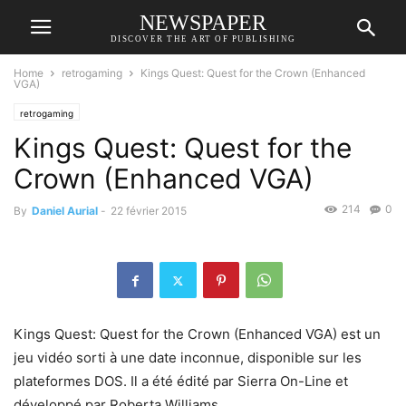
NEWSPAPER
DISCOVER THE ART OF PUBLISHING
Home
retrogaming
Kings Quest: Quest for the Crown (Enhanced
VGA)
retrogaming
Kings Quest: Quest for the
Crown (Enhanced VGA)
214
0
By
Daniel Aurial
-
22 février 2015
Kings Quest: Quest for the Crown (Enhanced VGA) est un
jeu vidéo sorti à une date inconnue, disponible sur les
plateformes DOS. Il a été édité par Sierra On-Line et
développé par Roberta Williams.