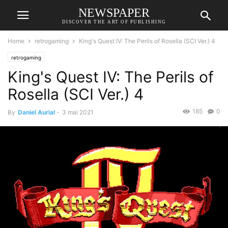
NEWSPAPER
DISCOVER THE ART OF PUBLISHING
Home
retrogaming
King's Quest IV: The Perils of Rosella (SCI Ver.) 4
retrogaming
King's Quest IV: The Perils of
Rosella (SCI Ver.) 4
185
0
By
Daniel Aurial
-
3 mai 2021