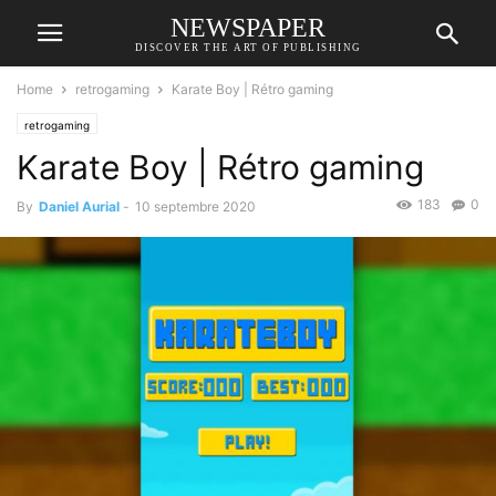
NEWSPAPER
DISCOVER THE ART OF PUBLISHING
Home
retrogaming
Karate Boy | Rétro gaming
retrogaming
Karate Boy | Rétro gaming
183
0
By
Daniel Aurial
-
10 septembre 2020