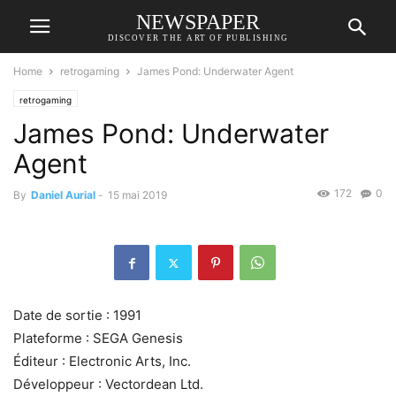
NEWSPAPER
DISCOVER THE ART OF PUBLISHING
Home
retrogaming
James Pond: Underwater Agent
retrogaming
James Pond: Underwater
Agent
172
0
By
Daniel Aurial
-
15 mai 2019
Date de sortie : 1991
Plateforme : SEGA Genesis
Éditeur : Electronic Arts, Inc.
Développeur : Vectordean Ltd.