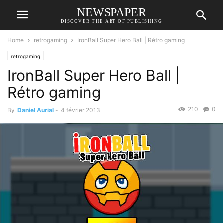
NEWSPAPER
DISCOVER THE ART OF PUBLISHING
Home
retrogaming
IronBall Super Hero Ball | Rétro gaming
retrogaming
IronBall Super Hero Ball |
Rétro gaming
210
0
By
Daniel Aurial
-
4 février 2013