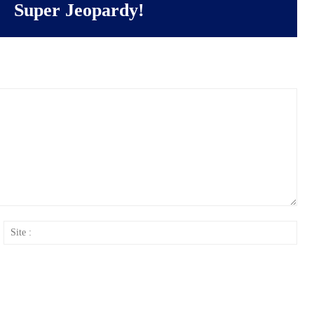
Super Jeopardy!
ail
Site
: