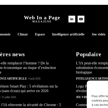
Web In a Page
MAGAZINE
conomie
Climat
Espace
Intelligence artificielle
Jeu vidéo
ères news
Populaire
-elle remplacer l’homme ? De la
L’IA peut-elle rempl
ion économique au risque d’extinction
substitution économi
e
biologique
ENCE ARTIFICIELLE
4 août 2026
INTELLIGENCE ARTIFI
mon Smart Play : 5 révélations sur la
Lego Pokémon Smart P
n (sans écran) qui arrive en 2026
révolution (sans écra
Pour offrir 
O
31 juillet 2026
JEU VIDÉO
31 juillet 2026
cookies pour
’IA réinvente la sécurité de Chrome : 5
Comment l’IA réinven
à ces techn