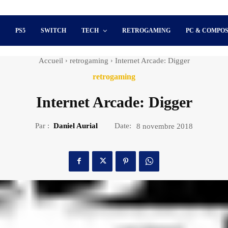
S
PS5
SWITCH
TECH
RETROGAMING
PC & COMPO
Accueil
retrogaming
Internet Arcade: Digger
retrogaming
Internet Arcade: Digger
Par :
Daniel Aurial
Date:
8 novembre 2018