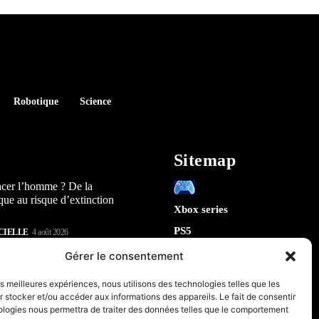
Robotique
Science
Sitemap
acer l’homme ? De la
que au risque d’extinction
Xbox series
PS5
CIELLE
4 août 2026
Switch
lay : 5 révélations sur la
Gérer le consentement
n) qui arrive en 2026
Tech
les meilleures expériences, nous utilisons des technologies telles que les
IA
 stocker et/ou accéder aux informations des appareils. Le fait de consentir
te la sécurité de Chrome : 5
Robotique
ologies nous permettra de traiter des données telles que le comportement