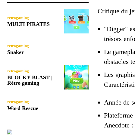
Critique du je
retrogaming
MULTI PIRATES
"Digger" es
trésors enfo
retrogaming
Le gameplay
Snaker
obstacles t
retrogaming
Les graphis
BLOCKY BLAST |
Rétro gaming
Caractérist
Année de so
retrogaming
Word Rescue
Plateforme
Anecdote :