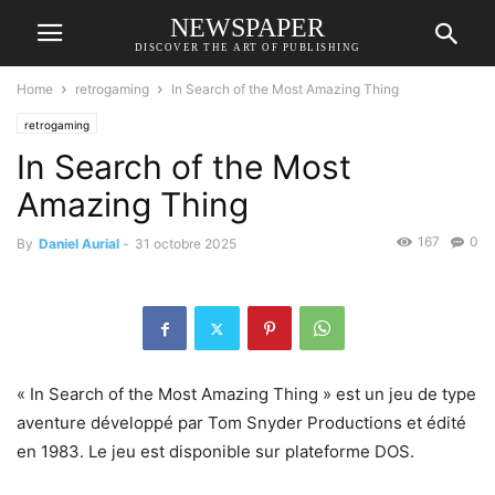
NEWSPAPER
DISCOVER THE ART OF PUBLISHING
Home
retrogaming
In Search of the Most Amazing Thing
retrogaming
In Search of the Most
Amazing Thing
167
0
By
Daniel Aurial
-
31 octobre 2025
« In Search of the Most Amazing Thing » est un jeu de type
aventure développé par Tom Snyder Productions et édité
en 1983. Le jeu est disponible sur plateforme DOS.