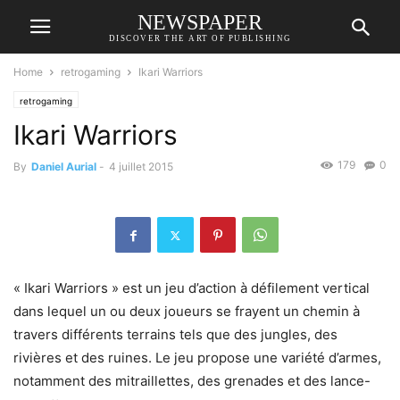
NEWSPAPER
DISCOVER THE ART OF PUBLISHING
Home
retrogaming
Ikari Warriors
retrogaming
Ikari Warriors
179
0
By
Daniel Aurial
-
4 juillet 2015
« Ikari Warriors » est un jeu d’action à défilement vertical
dans lequel un ou deux joueurs se frayent un chemin à
travers différents terrains tels que des jungles, des
rivières et des ruines. Le jeu propose une variété d’armes,
notamment des mitraillettes, des grenades et des lance-