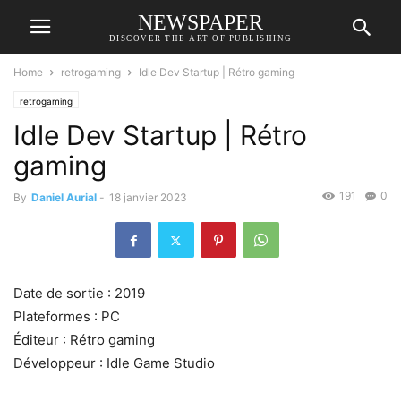
NEWSPAPER
DISCOVER THE ART OF PUBLISHING
Home
retrogaming
Idle Dev Startup | Rétro gaming
retrogaming
Idle Dev Startup | Rétro
gaming
191
0
By
Daniel Aurial
-
18 janvier 2023
Date de sortie : 2019
Plateformes : PC
Éditeur : Rétro gaming
Développeur : Idle Game Studio