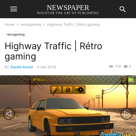
NEWSPAPER
DISCOVER THE ART OF PUBLISHING
Home
retrogaming
Highway Traffic | Rétro gaming
retrogaming
Highway Traffic | Rétro
gaming
178
0
By
Daniel Aurial
-
4 mai 2018