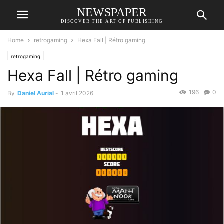
NEWSPAPER
DISCOVER THE ART OF PUBLISHING
Home
retrogaming
Hexa Fall | Rétro gaming
retrogaming
Hexa Fall | Rétro gaming
196
0
By
Daniel Aurial
-
1 avril 2026