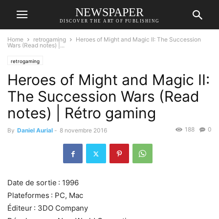
NEWSPAPER
DISCOVER THE ART OF PUBLISHING
Home
retrogaming
Heroes of Might and Magic II: The Succession
Wars (Read notes) |...
retrogaming
Heroes of Might and Magic II:
The Succession Wars (Read
notes) | Rétro gaming
188
0
By
Daniel Aurial
-
8 novembre 2016
Date de sortie : 1996
Plateformes : PC, Mac
Éditeur : 3DO Company