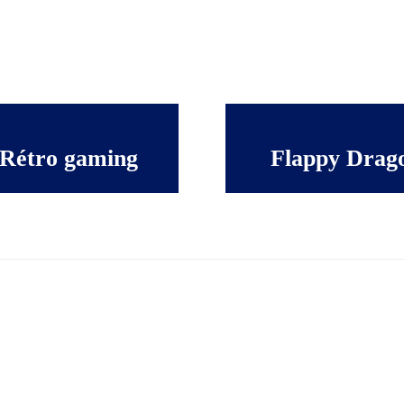
 Rétro gaming
Flappy Drago