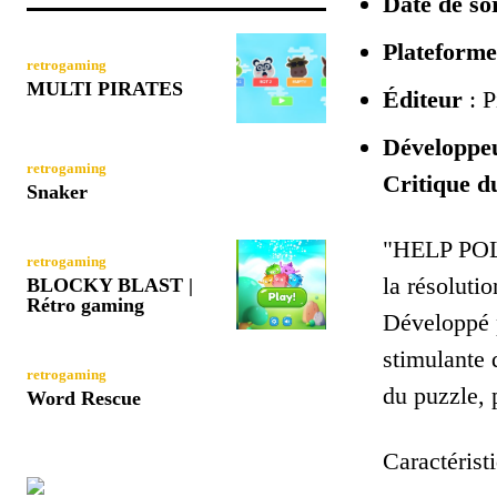
Date de sor
Plateforme
retrogaming
MULTI PIRATES
Éditeur
: P
Développe
retrogaming
Critique du
Snaker
"HELP POLIC
retrogaming
la résoluti
BLOCKY BLAST |
Rétro gaming
Développé p
stimulante 
retrogaming
du puzzle, 
Word Rescue
Caractérist