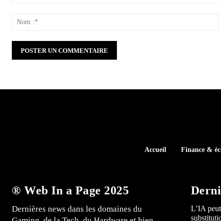
Commenter
:
:
Accueil
Finance & é
® Web In a Page 2025
Derni
Dernières news dans les domaines du
L’IA peut
substitut
Gaming, de la Tech, du Hardware et bien