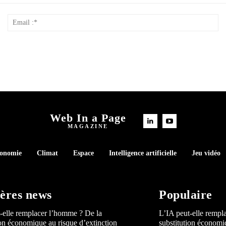
Nom
Em
*
:*
Web In a Page
MAGAZINE
conomie
Climat
Espace
Intelligence artificielle
Jeu vidéo
ères news
Populaire
-elle remplacer l’homme ? De la
L’IA peut-elle rempl
ion économique au risque d’extinction
substitution économi