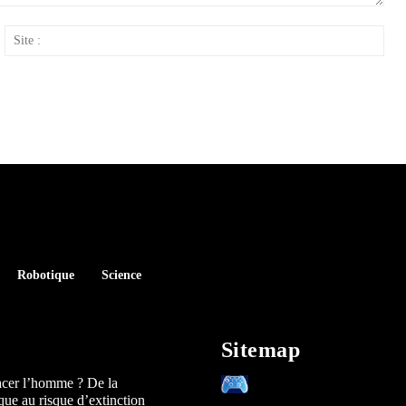
ail
Site
:
Robotique
Science
Sitemap
acer l’homme ? De la
que au risque d’extinction