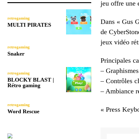
jeu offre une
retrogaming
Dans « Gus Go
MULTI PIRATES
de CyberStone
jeux vidéo rét
retrogaming
Snaker
Principales ca
– Graphismes 
retrogaming
BLOCKY BLAST |
– Contrôles c
Rétro gaming
– Ambiance r
retrogaming
« Press Keybo
Word Rescue