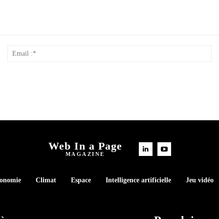
Nom
Em
*
:*
Web In a Page
MAGAZINE
conomie
Climat
Espace
Intelligence artificielle
Jeu vidéo