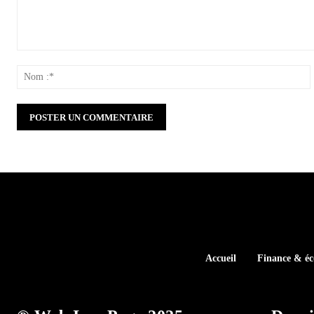
Commenter
:
:
Accueil
Finance & é