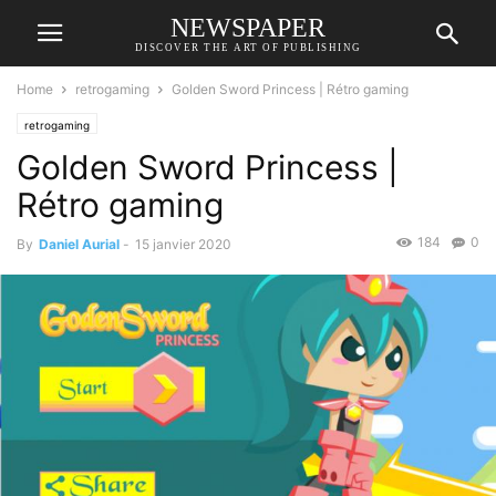
NEWSPAPER
DISCOVER THE ART OF PUBLISHING
Home
retrogaming
Golden Sword Princess | Rétro gaming
retrogaming
Golden Sword Princess |
Rétro gaming
184
0
By
Daniel Aurial
-
15 janvier 2020