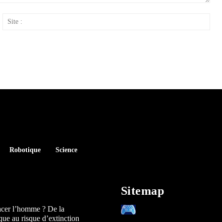
ail
Site
:
Robotique
Science
Sitemap
acer l’homme ? De la
que au risque d’extinction