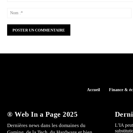
Commenter
:
:
Accueil
Finance & é
® Web In a Page 2025
Derni
Dernières news dans les domaines du
L’IA peut
substitut
Gaming, de la Tech, du Hardware et bien