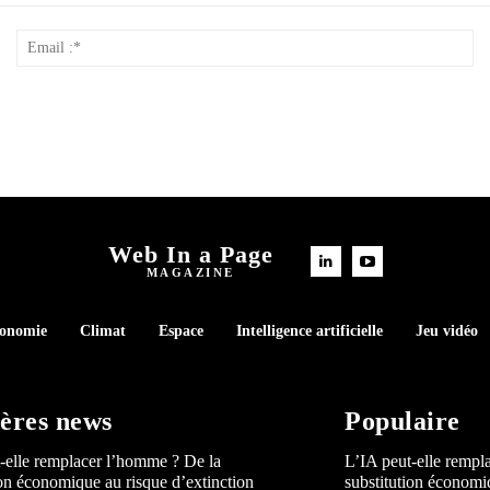
Nom
Em
*
:*
Web In a Page
MAGAZINE
conomie
Climat
Espace
Intelligence artificielle
Jeu vidéo
ères news
Populaire
-elle remplacer l’homme ? De la
L’IA peut-elle rempl
ion économique au risque d’extinction
substitution économi