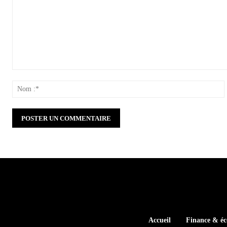
Commenter
:
:
Accueil
Finance & é