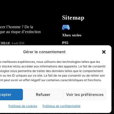
Sitemap
acer l’homme ? De la
que au risque d’extinction
Xbox series
PS5
CIELLE
4 août 2026
Switch
lay : 5 révélations sur la
Gérer le consentement
n) qui arrive en 2026
Tech
les meilleures expériences, nous utilisons des technologies telles que les
IA
 stocker et/ou accéder aux informations des appareils. Le fait de consentir
te la sécurité de Chrome : 5
Robotique
ologies nous permettra de traiter des données telles que le comportement
tes sur le futur de votre
n ou les ID uniques sur ce site. Le fait de ne pas consentir ou de retirer son
Espace
 peut avoir un effet négatif sur certaines caractéristiques et fonctions.
retrogaming
CIELLE
31 juillet 2026
PC & Composants Gaming
cepter
Refuser
Voir les préférences
Politique de cookies
Politique de confidentialité