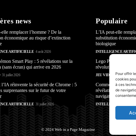
ères news
Populaire
-elle remplacer l’homme ? De la
L’IA peut-elle rempl
ion économique au risque d’extinction
substitution économi
e
biologique
ENCE ARTIFICIELLE
4 août 2026
INTELLIGENCE ARTIFI
mon Smart Play : 5 révélations sur la
Lego Pokémon Smart P
n (sans écran) qui arrive en 2026
révolution (sans écra
Pour offrir 
O
31 juillet 2026
JEU VIDÉO
31 juillet 2026
cookies pour
’IA réinvente la sécurité de Chrome : 5
Comment l’IA réinven
à ces techn
s surprenantes sur le futur de votre
révélations surprenan
de navigatio
consentement
r
navigateur
ENCE ARTIFICIELLE
31 juillet 2026
INTELLIGENCE ARTIFI
Ac
© 2024 Web in a Page Magazine