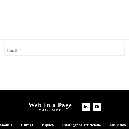
Nom
Em
*
:*
Web In a Page
MAGAZINE
conomie
Climat
Espace
Intelligence artificielle
Jeu vidéo