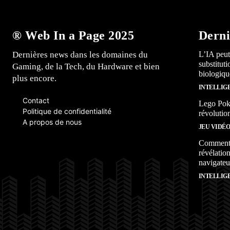
® Web In a Page 2025
Derni
Dernières news dans les domaines du
L’IA peut
substitut
Gaming, de la Tech, du Hardware et bien
biologiqu
plus encore.
INTELLIG
Contact
Lego Poké
Politique de confidentialité
révolutio
A propos de nous
JEU VIDÉ
Comment l
révélation
navigateu
INTELLIG