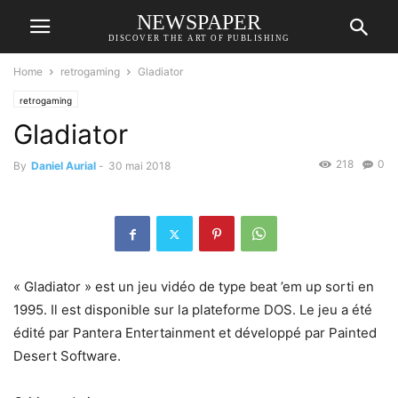
NEWSPAPER
DISCOVER THE ART OF PUBLISHING
Home
retrogaming
Gladiator
retrogaming
Gladiator
218
0
By
Daniel Aurial
-
30 mai 2018
« Gladiator » est un jeu vidéo de type beat ’em up sorti en
1995. Il est disponible sur la plateforme DOS. Le jeu a été
édité par Pantera Entertainment et développé par Painted
Desert Software.