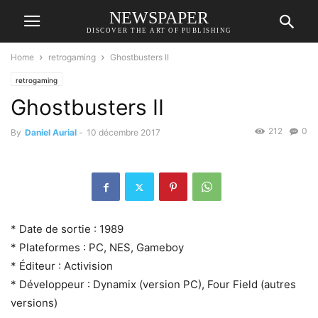
NEWSPAPER
DISCOVER THE ART OF PUBLISHING
Home
retrogaming
Ghostbusters II
retrogaming
Ghostbusters II
212
0
By
Daniel Aurial
-
10 décembre 2017
* Date de sortie : 1989
* Plateformes : PC, NES, Gameboy
* Éditeur : Activision
* Développeur : Dynamix (version PC), Four Field (autres
versions)