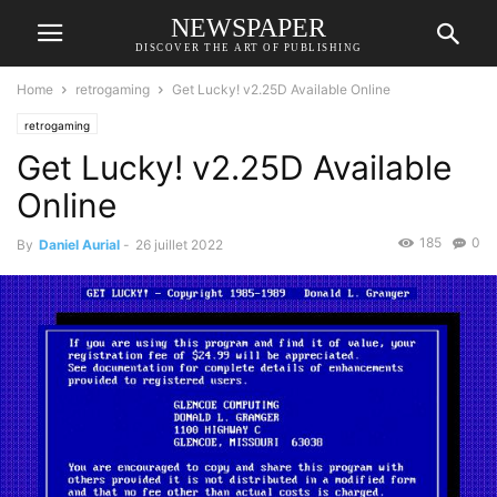
NEWSPAPER
DISCOVER THE ART OF PUBLISHING
Home
retrogaming
Get Lucky! v2.25D Available Online
retrogaming
Get Lucky! v2.25D Available
Online
185
0
By
Daniel Aurial
-
26 juillet 2022