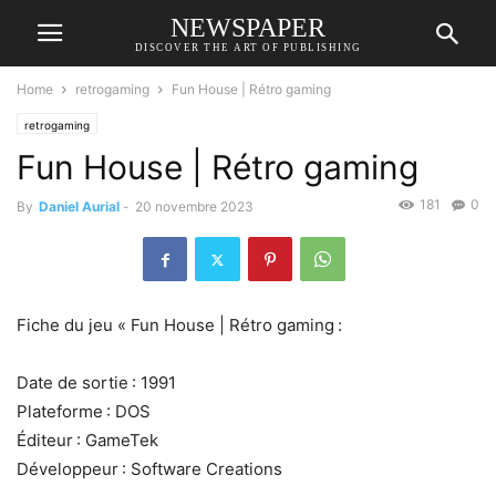
NEWSPAPER
DISCOVER THE ART OF PUBLISHING
Home
retrogaming
Fun House | Rétro gaming
retrogaming
Fun House | Rétro gaming
181
0
By
Daniel Aurial
-
20 novembre 2023
Fiche du jeu « Fun House | Rétro gaming :
Date de sortie : 1991
Plateforme : DOS
Éditeur : GameTek
Développeur : Software Creations