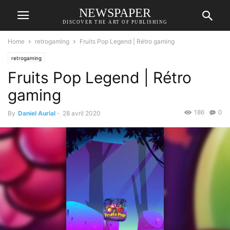
NEWSPAPER
DISCOVER THE ART OF PUBLISHING
Home
retrogaming
Fruits Pop Legend | Rétro gaming
retrogaming
Fruits Pop Legend | Rétro
gaming
186
0
By
Daniel Aurial
-
28 avril 2020