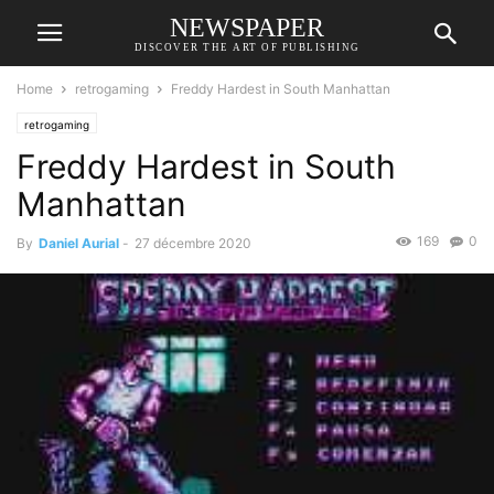
NEWSPAPER
DISCOVER THE ART OF PUBLISHING
Home
retrogaming
Freddy Hardest in South Manhattan
retrogaming
Freddy Hardest in South
Manhattan
169
0
By
Daniel Aurial
-
27 décembre 2020