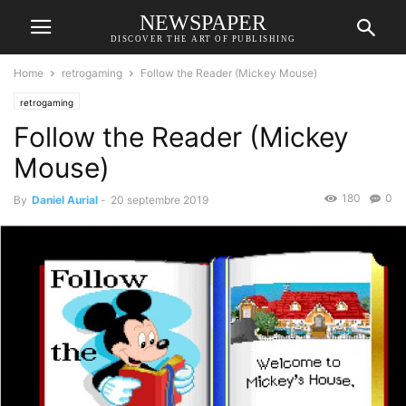
NEWSPAPER
DISCOVER THE ART OF PUBLISHING
Home
retrogaming
Follow the Reader (Mickey Mouse)
retrogaming
Follow the Reader (Mickey
Mouse)
180
0
By
Daniel Aurial
-
20 septembre 2019