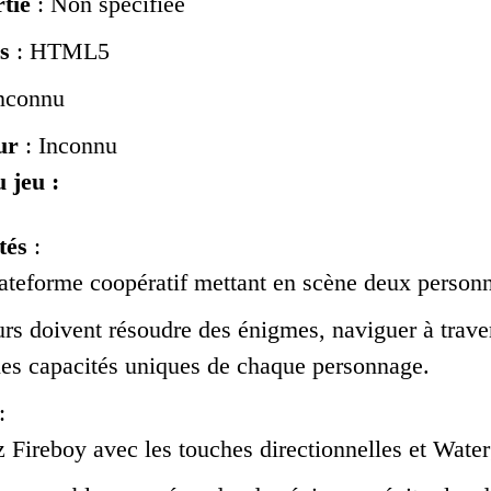
tie
: Non spécifiée
s
: HTML5
nconnu
ur
: Inconnu
 jeu :
tés
:
ateforme coopératif mettant en scène deux personn
rs doivent résoudre des énigmes, naviguer à trave
 les capacités uniques de chaque personnage.
:
z Fireboy avec les touches directionnelles et Wat