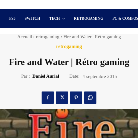
S
PS5
SWITCH
TECH
RETROGAMING
PC & COMPO
Accueil
retrogaming
Fire and Water | Rétro gaming
retrogaming
Fire and Water | Rétro gaming
Par :
Daniel Aurial
Date:
4 septembre 2015