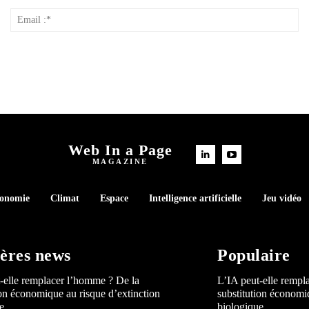
Nom
Em
*
:*
Web In a Page
MAGAZINE
conomie
Climat
Espace
Intelligence artificielle
Jeu vidéo
ères news
Populaire
-elle remplacer l’homme ? De la
L’IA peut-elle rempl
ion économique au risque d’extinction
substitution économi
e
biologique