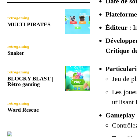
Date de sor
Plateforme
retrogaming
MULTI PIRATES
Éditeur
: I
Développe
retrogaming
Critique du
Snaker
Particulari
retrogaming
Jeu de pl
BLOCKY BLAST |
Rétro gaming
Les joueu
utilisant
retrogaming
Word Rescue
Gameplay
Contrôle