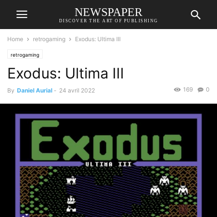
NEWSPAPER
DISCOVER THE ART OF PUBLISHING
Home
retrogaming
Exodus: Ultima III
retrogaming
Exodus: Ultima III
169
0
By
Daniel Aurial
-
24 avril 2022