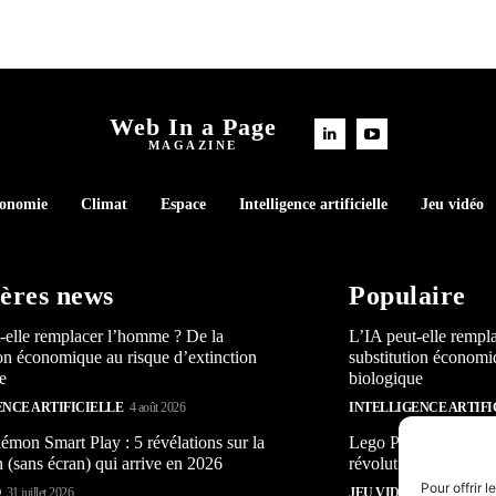
Web In a Page
MAGAZINE
conomie
Climat
Espace
Intelligence artificielle
Jeu vidéo
ères news
Populaire
-elle remplacer l’homme ? De la
L’IA peut-elle rempl
ion économique au risque d’extinction
substitution économi
e
biologique
ENCE ARTIFICIELLE
4 août 2026
INTELLIGENCE ARTIFI
mon Smart Play : 5 révélations sur la
Lego Pokémon Smart P
n (sans écran) qui arrive en 2026
révolution (sans écra
Pour offrir 
O
31 juillet 2026
JEU VIDÉO
31 juillet 2026