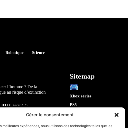
Robotique
Science
Sitemap
acer l’homme ? De la
que au risque d’extinction
Xbox series
PS5
CIELLE
4 août 2026
Switch
lay : 5 révélations sur la
Gérer le consentement
n) qui arrive en 2026
Tech
les meilleures expériences, nous utilisons des technologies telles que les
IA