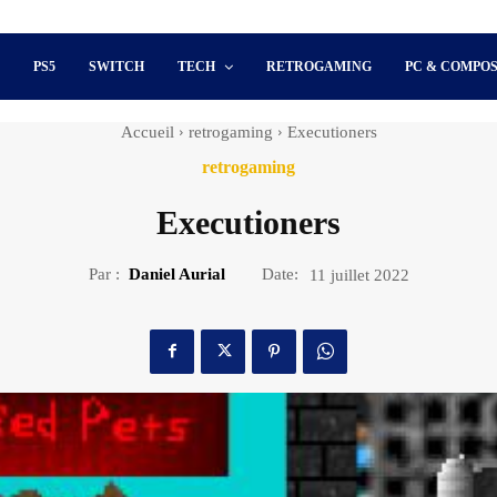
S
PS5
SWITCH
TECH
RETROGAMING
PC & COMPO
Accueil
retrogaming
Executioners
retrogaming
Executioners
Par :
Daniel Aurial
Date:
11 juillet 2022