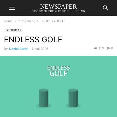
NEWSPAPER
DISCOVER THE ART OF PUBLISHING
Home
retrogaming
ENDLESS GOLF
retrogaming
ENDLESS GOLF
159
0
By
Daniel Aurial
-
5 mai 2026