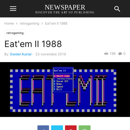
NEWSPAPER
DISCOVER THE ART OF PUBLISHING
Home
retrogaming
Eat'em II 1988
retrogaming
Eat'em II 1988
198
0
By
Daniel Aurial
-
23 novembre 2019