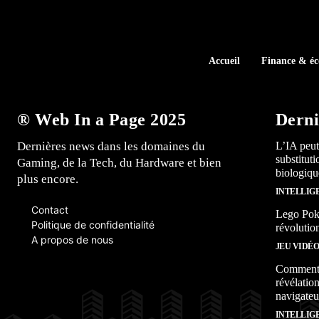
Accueil
Finance & é
® Web In a Page 2025
Derni
Dernières news dans les domaines du
L’IA peut
substitut
Gaming, de la Tech, du Hardware et bien
biologiqu
plus encore.
INTELLIG
Contact
Lego Poké
Politique de confidentialité
révolutio
A propos de nous
JEU VIDÉ
Comment l
révélation
navigateu
INTELLIG