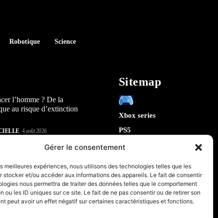
Robotique
Science
Sitemap
acer l’homme ? De la
que au risque d’extinction
Xbox series
PS5
CIELLE
4 août 2026
Switch
lay : 5 révélations sur la
Gérer le consentement
n) qui arrive en 2026
Tech
les meilleures expériences, nous utilisons des technologies telles que les
IA
 stocker et/ou accéder aux informations des appareils. Le fait de consentir
te la sécurité de Chrome : 5
Robotique
ologies nous permettra de traiter des données telles que le comportement
tes sur le futur de votre
n ou les ID uniques sur ce site. Le fait de ne pas consentir ou de retirer son
Espace
 peut avoir un effet négatif sur certaines caractéristiques et fonctions.
retrogaming
CIELLE
31 juillet 2026