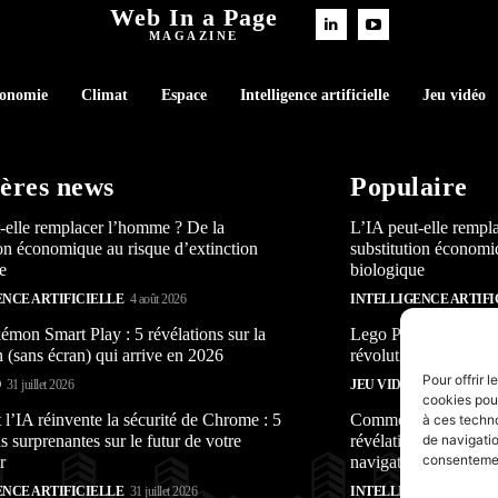
Web In a Page
MAGAZINE
conomie
Climat
Espace
Intelligence artificielle
Jeu vidéo
ères news
Populaire
-elle remplacer l’homme ? De la
L’IA peut-elle rempl
ion économique au risque d’extinction
substitution économi
e
biologique
ENCE ARTIFICIELLE
4 août 2026
INTELLIGENCE ARTIFI
mon Smart Play : 5 révélations sur la
Lego Pokémon Smart P
n (sans écran) qui arrive en 2026
révolution (sans écra
Pour offrir 
O
31 juillet 2026
JEU VIDÉO
31 juillet 2026
cookies pour
’IA réinvente la sécurité de Chrome : 5
Comment l’IA réinven
à ces techn
s surprenantes sur le futur de votre
révélations surprenan
de navigatio
consentement
r
navigateur
ENCE ARTIFICIELLE
31 juillet 2026
INTELLIGENCE ARTIFI