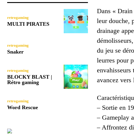
Dans « Drain 
retrogaming
leur douche, p
MULTI PIRATES
drainage appel
démolisseurs,
retrogaming
du jeu se déro
Snaker
leurres pour p
envahisseurs t
retrogaming
BLOCKY BLAST |
avancez vers 
Rétro gaming
Caractéristiqu
retrogaming
– Sortie en 1
Word Rescue
– Gameplay au
– Affrontez d